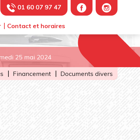
01 60 07 97 47
r
Contact et horaires
samedi 25 mai 2024
is
Financement
Documents divers